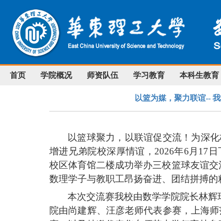
首页
学院概况
师资队伍
学习教育
本科生教育
以篮为媒，聚力联谊--
以篮球聚力，以联谊促交流！为深化
增进兄弟院校深厚情谊，
2026年6月
校区体育馆二楼成功举办三校篮球友谊交
数理学子与教职工昂扬奋进、团结拼搏的
本次交流赛
我校由
数学学院院长
林辉
院由尚建辉、汪彦老师代表参赛，上海师