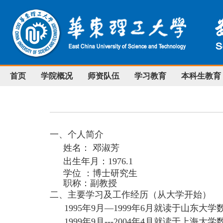
首页
学院概况
师资队伍
学习教育
本科生教育
一、个人简介
姓名： 邓淑芳
出生年月：
1976.1
学位 ：博士研究生
职称：副教授
二、主要学习及工作经历（从大学开始）
1995
年
9
月—
1999
年
6
月就读于山东大学
1999
年
9
月
---2004
年
4
月就读于上海大学