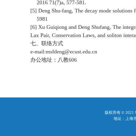
2016 71(7)a, 577-581.
[5] Deng Shu-fang, The decay mode solutions f
5981
[6] Xu Guiqiong and Deng Shufang, The integrab
Lax Pair, Conservation Laws, and soliton intera
七、联络方式
e-mail:msfdeng@ecust.edu.cn
办公地址：八教
606
版权所有 © 20
地址：上海市梅