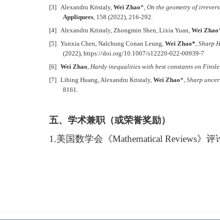
[3]
Alexandru Kristaly,
Wei Zhao
*,
On the geometry of irrevers
Appliquees
, 158 (2022), 216-292.
[4]
Alexandru Kristaly, Zhongmin Shen, Lixia Yuan,
Wei Zhao
[5]
Yunxia Chen, Nalchung Conan Leung,
Wei Zhao*
,
Sharp H
(2022), https://doi.org/10.1007/s12220-022-00939-7
[6]
Wei Zhao
,
Hardy inequalities with best constants on Finsl
[7]
Libing Huang, Alexandru Kristaly,
Wei Zhao
*,
Sharp uncert
8161.
五、学术兼职（或荣誉奖励）
1.
美国数学会《
Mathematical Reviews
》评