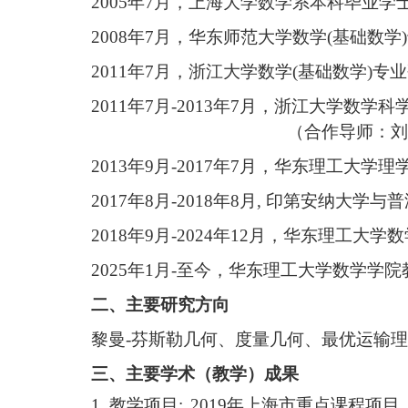
2005
年
7
月，上海大学
数学系本科毕业
学
2008
年
7
月，华东师范大学
数学
(
基础数学
)
2011
年
7
月，浙江大学
数学
(
基础数学
)
专业
2011
年
7
月
-2013
年
7
月，浙江大学数学科
（合作导师：刘
2013
年
9
月
-2017
年
7
月，华东理工大学理
2017
年
8
月
-2018
年
8
月
,
印第安纳大学与普
2018
年
9
月
-2024
年
12
月，华东理工大学数
2025
年
1
月
-
至今，华东理工大学数学学院
二、主要研究方向
黎曼
-
芬斯勒几何、度量几何、最优运输理
三、主要学术（教学）成果
1.
教学项目
:
2019
年上海市重点课程项目