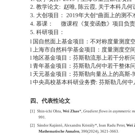
2.
教学论文
:
赵唯
,
陈云霞
,
关于本科几何
3.
大创项目：
2019
年大创“曲面上的测不
4.
慕课：
微课程《复变函数》项目负
5.
科研项目：
l
国自然面上基金项目：不对称度量测度
l
上海市自然科学基金项目：度量测度空
l
地区基金项目：芬斯勒流形上若干分析
l
青年基金项目：芬斯勒几何中若干整体
l
天元基金项目：芬斯勒向量丛上的高斯
-
l
中央高校基本科研业务费
:
芬斯勒几何中
四、代表性论文
[1]
Shin-ichi Ohta,
Wei Zhao
*,
Gradient flows in asymmetric m
991.
[2]
Sándor Kajántó, Alexandru Kristály*, Ioan Radu Peter,
Wei 
Mathematische Annalen
, 390(2024), 3621-3663.