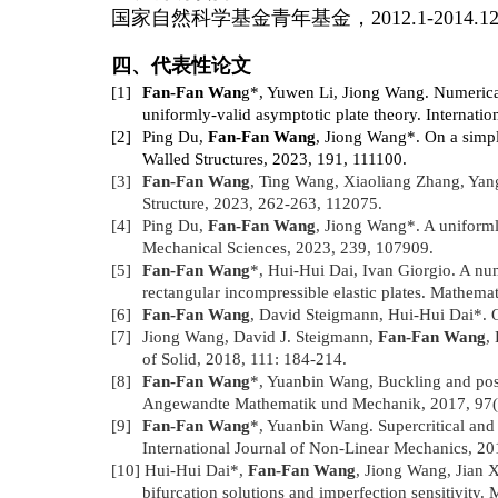
国家自然科学基金青年基金，
2012.1-2014.1
四、代表性论文
[1]
Fan-Fan Wan
g*, Yuwen Li, Jiong Wang. Numerical
uniformly-valid asymptotic plate theory. Internat
[2]
Ping Du,
Fan-Fan Wang
, Jiong Wang*. On a simpl
Walled Structures, 2023, 191, 111100.
[3]
Fan-Fan Wang
, Ting Wang, Xiaoliang Zhang, Yang
Structure, 2023, 262-263, 112075.
[4]
Ping Du,
Fan-Fan Wang
, Jiong Wang*. A uniforml
Mechanical Sciences, 2023, 239, 107909.
[5]
Fan-Fan Wang
*, Hui-Hui Dai, Ivan Giorgio. A nu
rectangular incompressible elastic plates. Mathem
[6]
Fan-Fan Wang
, David Steigmann, Hui-Hui Dai*. O
[7]
Jiong Wang, David J. Steigmann,
Fan-Fan Wang
,
of Solid, 2018, 111: 184-214.
[8]
Fan-Fan Wang
*, Yuanbin Wang, Buckling and post
Angewandte Mathematik und Mechanik, 2017, 97(
[9]
Fan-Fan Wang
*, Yuanbin Wang. Supercritical and 
International Journal of Non-Linear Mechanics, 20
[10]
Hui-Hui Dai*,
Fan-Fan Wang
, Jiong Wang, Jian X
bifurcation solutions and imperfection sensitivity